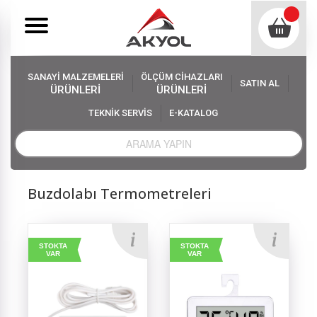
SANAYİ MALZEMELERİ
ÖLÇÜM CİHAZLARI
SATIN AL
ÜRÜNLERİ
ÜRÜNLERİ
TEKNİK SERVİS
E-KATALOG
Akyol
Ölçüm Cihazları
Termometre Çeşitleri
Buzdolabı Termometreleri
Buzdolabı Termometreleri
STOKTA
STOKTA
VAR
VAR