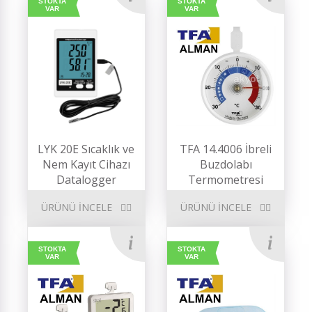
STOKTA
STOKTA
VAR
VAR
LYK 20E Sıcaklık ve
TFA 14.4006 İbreli
Nem Kayıt Cihazı
Buzdolabı
Datalogger
Termometresi
ÜRÜNÜ İNCELE
ÜRÜNÜ İNCELE
STOKTA
STOKTA
VAR
VAR