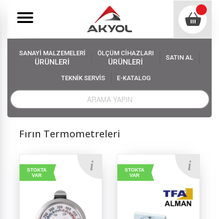
SANAYİ MALZEMELERİ
ÖLÇÜM CİHAZLARI
SATIN AL
ÜRÜNLERİ
ÜRÜNLERİ
TEKNİK SERVİS
E-KATALOG
Akyol
Ölçüm Cihazları
Termometre Çeşitleri
Fırın Termometreleri
Fırın Termometreleri
STOKTA
STOKTA
VAR
VAR