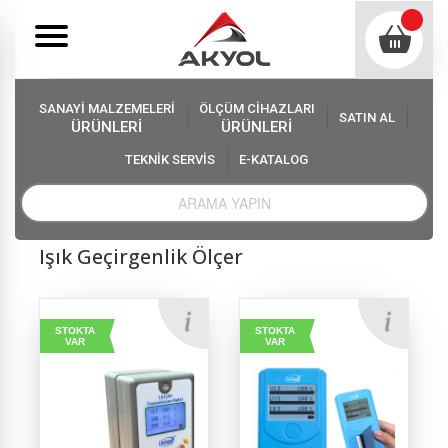
SANAYİ MALZEMELERİ
ÖLÇÜM CİHAZLARI
SATIN AL
ÜRÜNLERİ
ÜRÜNLERİ
TEKNİK SERVİS
E-KATALOG
Akyol
Ölçüm Cihazları
Işık Geçirgenlik Ölçer
Işık Geçirgenlik Ölçer
STOKTA
STOKTA
VAR
VAR