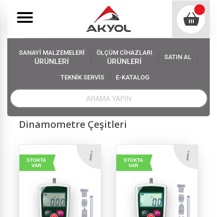
SANAYİ MALZEMELERİ
ÖLÇÜM CİHAZLARI
SATIN AL
ÜRÜNLERİ
ÜRÜNLERİ
TEKNİK SERVİS
E-KATALOG
Akyol
Ölçüm Cihazları
Dinamometre Çeşitleri
Dinamometre Çeşitleri
STOKTA
STOKTA
VAR
VAR