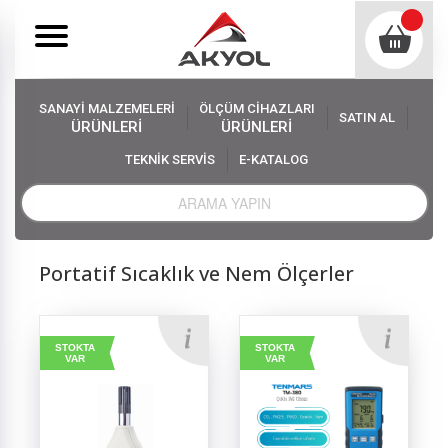
SANAYİ MALZEMELERİ
ÖLÇÜM CİHAZLARI
SATIN AL
ÜRÜNLERİ
ÜRÜNLERİ
TEKNİK SERVİS
E-KATALOG
Akyol
Ölçüm Cihazları
Nem Ölçer, Higrometre Çeşitleri
Portatif Sıcaklık ve Nem Ölçerler
Portatif Sıcaklık ve Nem Ölçerler
STOKTA
STOKTA
VAR
VAR