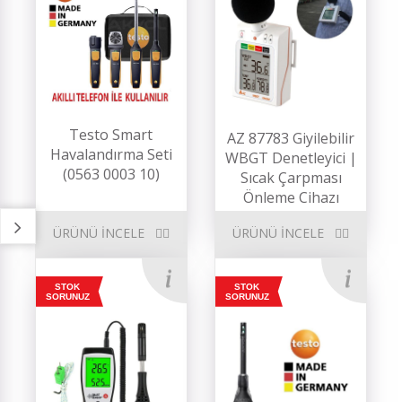
Testo Smart
AZ 87783 Giyilebilir
Havalandırma Seti
WBGT Denetleyici |
(0563 0003 10)
Sıcak Çarpması
Önleme Cihazı
ÜRÜNÜ İNCELE
ÜRÜNÜ İNCELE
STOK
STOK
SORUNUZ
SORUNUZ