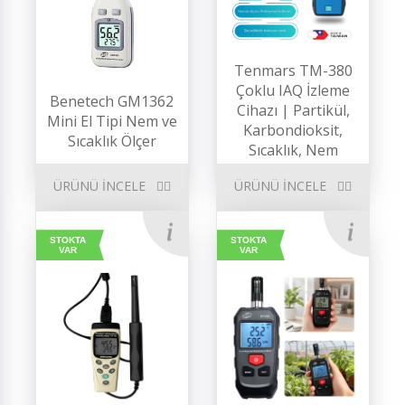
Tenmars TM-380
Çoklu IAQ İzleme
Benetech GM1362
Cihazı | Partikül,
Mini El Tipi Nem ve
Karbondioksit,
Sıcaklık Ölçer
Sıcaklık, Nem
ÜRÜNÜ İNCELE
ÜRÜNÜ İNCELE
STOKTA
STOKTA
VAR
VAR