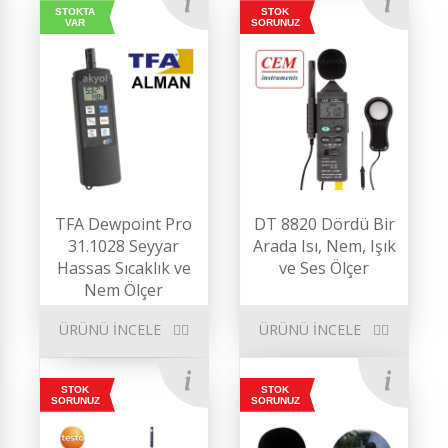
STOKTA
STOK
VAR
SORUNUZ
TFA Dewpoint Pro
DT 8820 Dördü Bir
31.1028 Seyyar
Arada Isı, Nem, Işık
Hassas Sıcaklık ve
ve Ses Ölçer
Nem Ölçer
ÜRÜNÜ İNCELE
ÜRÜNÜ İNCELE
STOK
STOK
SORUNUZ
SORUNUZ