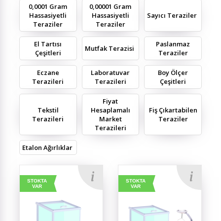
0,0001 Gram
0,00001 Gram
Hassasiyetli
Hassasiyetli
Sayıcı Teraziler
Teraziler
Teraziler
El Tartısı
Paslanmaz
Mutfak Terazisi
Çeşitleri
Teraziler
Eczane
Laboratuvar
Boy Ölçer
Terazileri
Terazileri
Çeşitleri
Fiyat
Tekstil
Hesaplamalı
Fiş Çıkartabilen
Terazileri
Market
Teraziler
Terazileri
Etalon Ağırlıklar
STOKTA
STOKTA
VAR
VAR