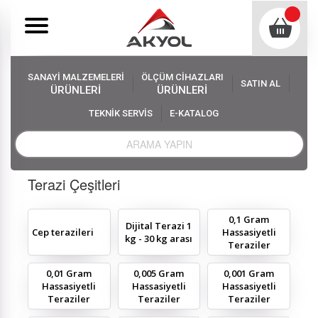
SANAYİ MALZEMELERİ
ÖLÇÜM CİHAZLARI
SATIN AL
ÜRÜNLERİ
ÜRÜNLERİ
TEKNİK SERVİS
E-KATALOG
Akyol
Ölçüm Cihazları
Terazi Çeşitleri
Terazi Çeşitleri
0,1 Gram
Dijital Terazi 1
Cep terazileri
Hassasiyetli
kg - 30 kg arası
Teraziler
0,01 Gram
0,005 Gram
0,001 Gram
Hassasiyetli
Hassasiyetli
Hassasiyetli
Teraziler
Teraziler
Teraziler