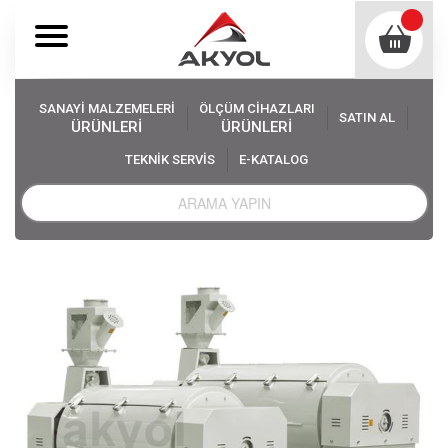
SANAYİ MALZEMELERİ
ÖLÇÜM CİHAZLARI
SATIN AL
ÜRÜNLERİ
ÜRÜNLERİ
TEKNİK SERVİS
E-KATALOG
Akyol
Sanayi Malzemeleri
Değirmen Makinaları
Vibro Un ve Kepek Fırçası