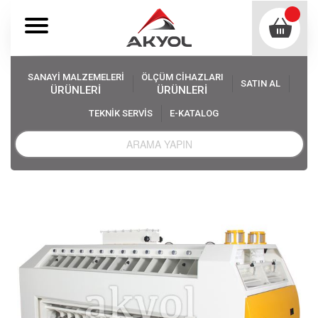
SANAYİ MALZEMELERİ
ÖLÇÜM CİHAZLARI
SATIN AL
ÜRÜNLERİ
ÜRÜNLERİ
TEKNİK SERVİS
E-KATALOG
Akyol
Sanayi Malzemeleri
Değirmen Makinaları
İrmik Sasörü