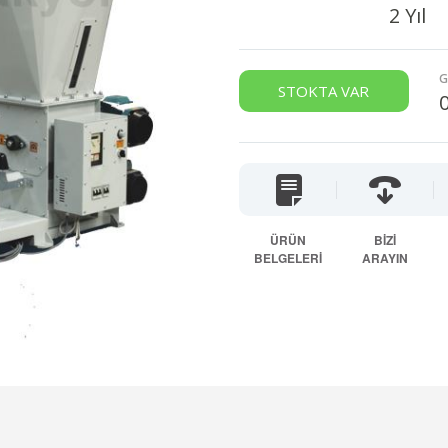
2 Yıl
G
STOKTA VAR
ÜRÜN
BİZİ
BELGELERİ
ARAYIN