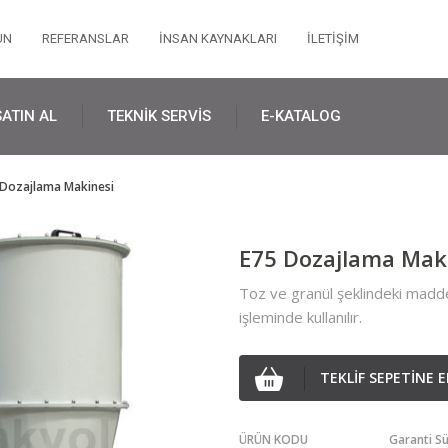
UN
REFERANSLAR
İNSAN KAYNAKLARI
İLETİŞİM
SATIN AL
TEKNİK SERVİS
E-KATALOG
 Dozajlama Makinesi
E75 Dozajlama Mak
Toz ve granül şeklindeki maddel
işleminde kullanılır.
TEKLİF SEPETİNE E
ÜRÜN KODU
Garanti Sü