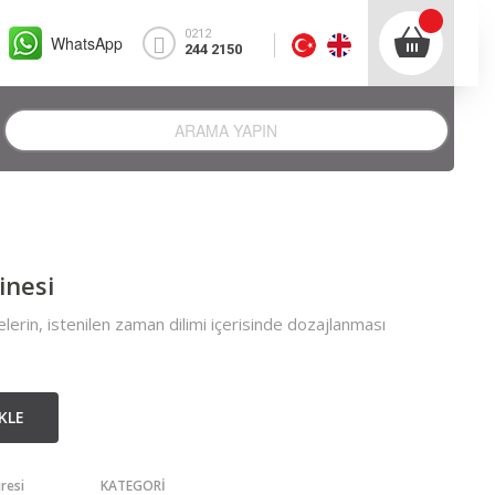
0212
WhatsApp
244 2150
inesi
erin, istenilen zaman dilimi içerisinde dozajlanması
KLE
resi
KATEGORİ