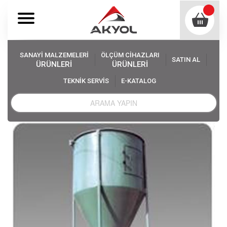
SANAYİ MALZEMELERİ
ÖLÇÜM CİHAZLARI
SATIN AL
ÜRÜNLERİ
ÜRÜNLERİ
TEKNİK SERVİS
E-KATALOG
Akyol
Sanayi Malzemeleri
Değirmen Makinaları
Dikey Karıştııcı Mikser (Katı Malzemeler İçin)