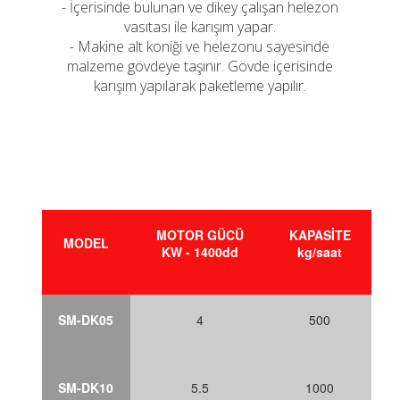
- İçerisinde bulunan ve dikey çalışan helezon
vasıtası ile karışım yapar.
- Makine alt koniği ve helezonu sayesinde
malzeme gövdeye taşınır. Gövde içerisinde
karışım yapılarak paketleme yapılır.
MOTOR GÜCÜ
KAPASİTE
A
MODEL
KW - 1400dd
kg/saat
SM-DK05
4
500
SM-DK10
5.5
1000