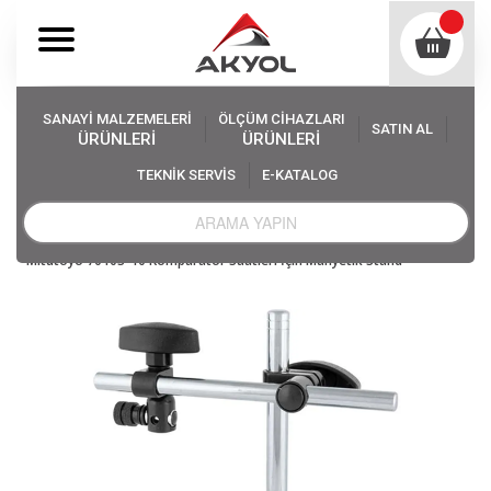
SANAYİ MALZEMELERİ
ÖLÇÜM CİHAZLARI
SATIN AL
ÜRÜNLERİ
ÜRÜNLERİ
TEKNİK SERVİS
E-KATALOG
Akyol
Ölçüm Cihazları
Kumpas Mikrometre, Diğer Ölçü Aletleri
Kalınlık Komparatörü çeşitleri
Mitutoyo 7010S-10 Komparatör Saatleri İçin Manyetik Stand