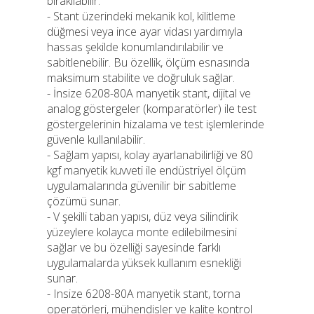
bırakılabilir.
- Stant üzerindeki mekanik kol, kilitleme
düğmesi veya ince ayar vidası yardımıyla
hassas şekilde konumlandırılabilir ve
sabitlenebilir. Bu özellik, ölçüm esnasında
maksimum stabilite ve doğruluk sağlar.
- İnsize 6208-80A manyetik stant, dijital ve
analog göstergeler (komparatörler) ile test
göstergelerinin hizalama ve test işlemlerinde
güvenle kullanılabilir.
- Sağlam yapısı, kolay ayarlanabilirliği ve 80
kgf manyetik kuvveti ile endüstriyel ölçüm
uygulamalarında güvenilir bir sabitleme
çözümü sunar.
- V şekilli taban yapısı, düz veya silindirik
yüzeylere kolayca monte edilebilmesini
sağlar ve bu özelliği sayesinde farklı
uygulamalarda yüksek kullanım esnekliği
sunar.
- Insize 6208-80A manyetik stant, torna
operatörleri, mühendisler ve kalite kontrol