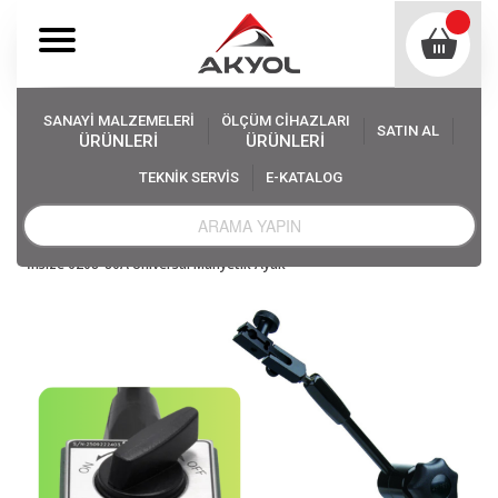
SANAYİ MALZEMELERİ
ÖLÇÜM CİHAZLARI
SATIN AL
ÜRÜNLERİ
ÜRÜNLERİ
TEKNİK SERVİS
E-KATALOG
Akyol
Ölçüm Cihazları
Kumpas Mikrometre, Diğer Ölçü Aletleri
Kalınlık Komparatörü çeşitleri
İnsize 6208-80A Universal Manyetik Ayak