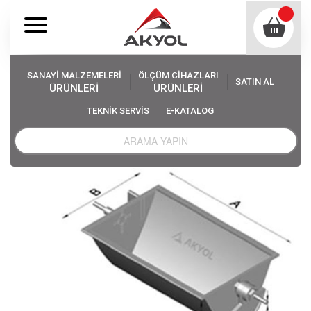
SANAYİ MALZEMELERİ
ÖLÇÜM CİHAZLARI
SATIN AL
ÜRÜNLERİ
ÜRÜNLERİ
TEKNİK SERVİS
E-KATALOG
Akyol
Sanayi Malzemeleri
Elevator Kovası Çeşitleri
DK-5 Z Elevatör Kovası