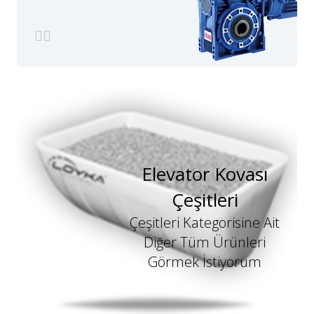
Elevator Kovası
Çeşitleri
Çeşitleri Kategorisine Ait
Diğer Tüm Ürünleri
Görmek İstiyorum