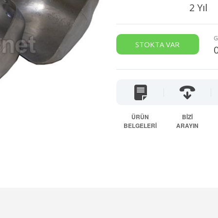
2 Yıl
G
STOKTA VAR
ÜRÜN
BİZİ
BELGELERİ
ARAYIN