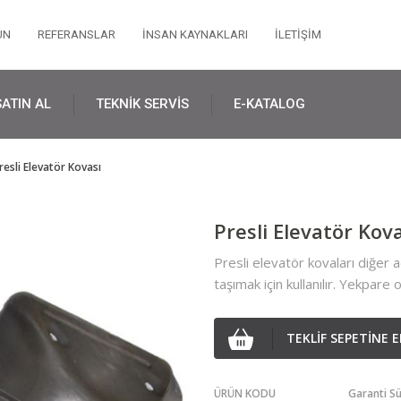
UN
REFERANSLAR
İNSAN KAYNAKLARI
İLETİŞİM
SATIN AL
TEKNİK SERVİS
E-KATALOG
resli Elevatör Kovası
Presli Elevatör Kov
Presli elevatör kovaları diğer 
taşımak için kullanılır. Yekpare ol
TEKLİF SEPETİNE E
ÜRÜN KODU
Garanti Sü