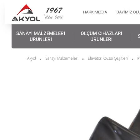
HAKKIMIZDA
BAYİMİZ OL
SANAYİ MALZEMELERİ
ÖLÇÜM CİHAZLARI
ÜRÜNLERİ
ÜRÜNLERİ
Akyol
Sanayi Malzemeleri
Elevator Kovası Çeşitleri
P