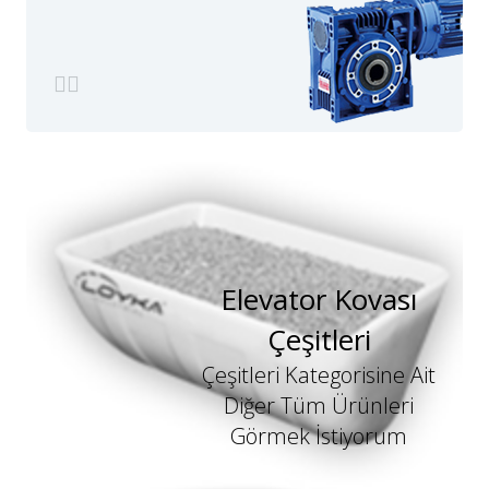
Elevator Kovası
Çeşitleri
Çeşitleri Kategorisine Ait
Diğer Tüm Ürünleri
Görmek İstiyorum