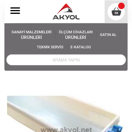
SANAYİ MALZEMELERİ
ÖLÇÜM CİHAZLARI
SATIN AL
ÜRÜNLERİ
ÜRÜNLERİ
TEKNİK SERVİS
E-KATALOG
Akyol
Sanayi Malzemeleri
Elevator Kovası Çeşitleri
700mm Devirmeli Dişli Z Elevatör Kovası