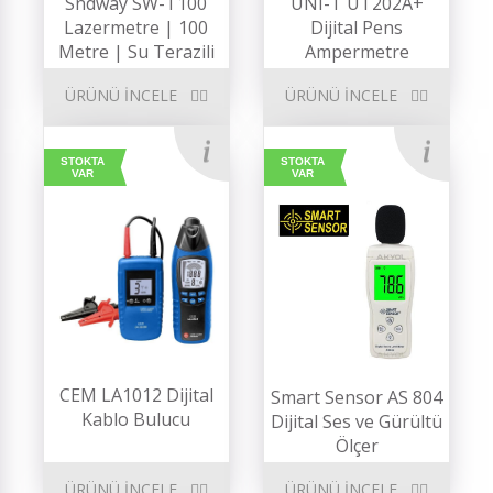
Sndway SW-T100
UNI-T UT202A+
Lazermetre | 100
Dijital Pens
Metre | Su Terazili
Ampermetre
ÜRÜNÜ İNCELE
ÜRÜNÜ İNCELE
STOKTA
STOKTA
VAR
VAR
CEM LA1012 Dijital
Smart Sensor AS 804
Kablo Bulucu
Dijital Ses ve Gürültü
Ölçer
ÜRÜNÜ İNCELE
ÜRÜNÜ İNCELE