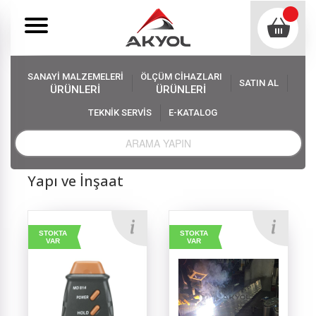
SANAYİ MALZEMELERİ
ÖLÇÜM CİHAZLARI
SATIN AL
ÜRÜNLERİ
ÜRÜNLERİ
TEKNİK SERVİS
E-KATALOG
Akyol
Sanayi Malzemeleri
SEKTÖRLER
Yapı ve İnşaat
Yapı ve İnşaat
STOKTA
STOKTA
VAR
VAR