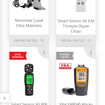
Moonstar Çuval
Smart Sensor AS 63A
Dikiş Makinesi
Titreşim Ölçüm
Cihazı
ÜRÜNÜ İNCELE
ÜRÜNÜ İNCELE
STOK
TÜKENDİ
SORUNUZ
YOLDA
Smart Sensor AS 806
V&A VA8040 Ahşap