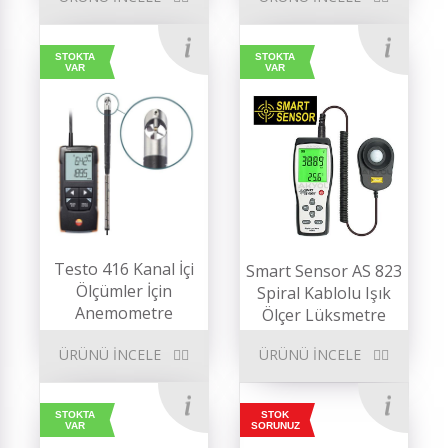
STOKTA
STOKTA
VAR
VAR
Testo 416 Kanal İçi
Smart Sensor AS 823
Ölçümler İçin
Spiral Kablolu Işık
Anemometre
Ölçer Lüksmetre
ÜRÜNÜ İNCELE
ÜRÜNÜ İNCELE
STOKTA
STOK
VAR
SORUNUZ