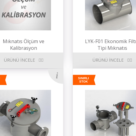
Mıknatıs Ölçüm ve
LYK-F01 Ekonomik Filt
Kalibrasyon
Tipi Mıknatıs
ÜRÜNÜ İNCELE
ÜRÜNÜ İNCELE
I
SINIRLI
STOK