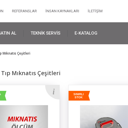
UN
REFERANSLAR
İNSAN KAYNAKLARI
İLETİŞİM
SATIN AL
TEKNİK SERVİS
E-KATALOG
ıp Mıknatıs Çeşitleri
e Tıp Mıknatıs Çeşitleri
A
SINIRLI
STOK