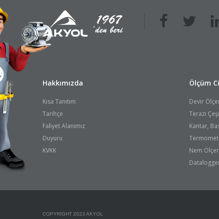
Hakkımızda
Ölçüm Ci
Kısa Tanıtım
Devir Ölçe
Tarihçe
Terazi Çeşi
Faliyet Alanımız
Kantar, Bas
Duyuru
Termometre
KVKK
Nem Ölçer,
Datalogger
COPYRIGHT 2023 AKYOL