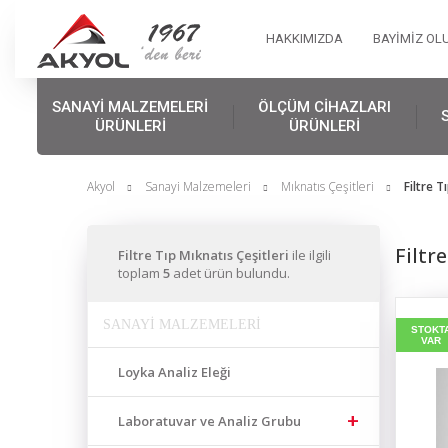
HAKKIMIZDA
BAYİMİZ OL
SANAYİ MALZEMELERİ
ÖLÇÜM CİHAZLARI
ÜRÜNLERİ
ÜRÜNLERİ
Akyol
Sanayi Malzemeleri
Mıknatıs Çeşitleri
Filtre T
Filtr
Filtre Tıp Mıknatıs Çeşitleri
ile ilgili
toplam
5
adet ürün bulundu.
SANAYİ MALZEMELERİ
STOKT
VAR
Loyka Analiz Eleği
Laboratuvar ve Analiz Grubu