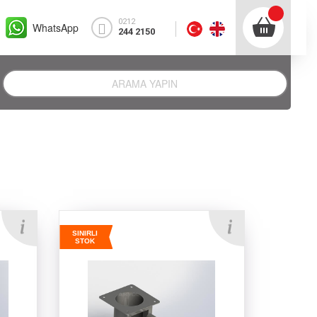
0212
WhatsApp
244 2150
SINIRLI
STOK