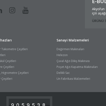
E-BÜ
Akyol’un 
için aşağ
ÜRÜNÜ İ
hazları
Sanayi Malzemeleri
r Takometre Çeşitleri
Değirmen Makinaları
tleri
Helezon
kül Çeşitleri
Çuval Ağzı Dikiş Makinası
 Çeşitleri
Poşet Ağzı Kapatma Makinaları
 Higrometre Çeşitleri
Delikli Sac
 Çeşitleri
Un Fabrikası Malzemeleri
9059538