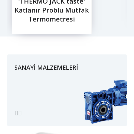
'THERMO JACK taste'
Katlanır Problu Mutfak
Termometresi
SANAYİ MALZEMELERİ