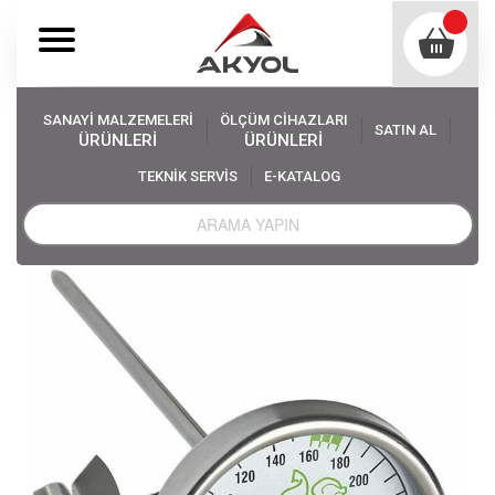
SANAYİ MALZEMELERİ
ÖLÇÜM CİHAZLARI
SATIN AL
ÜRÜNLERİ
ÜRÜNLERİ
TEKNİK SERVİS
E-KATALOG
Akyol
Ölçüm Cihazları
Saplama Problu Termometreler
Tfa 14.1024 Kızartma Yağı Termometresi