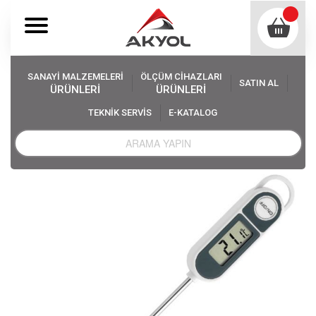
SANAYİ MALZEMELERİ
ÖLÇÜM CİHAZLARI
SATIN AL
ÜRÜNLERİ
ÜRÜNLERİ
TEKNİK SERVİS
E-KATALOG
Akyol
Ölçüm Cihazları
Saplama Problu Termometreler
TFA 30.1048 Saplama Problu Sıcaklık Ölçer