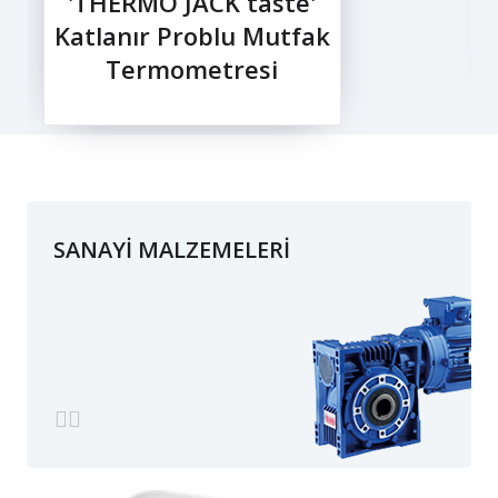
'THERMO JACK taste'
Katlanır Problu Mutfak
Termometresi
SANAYİ MALZEMELERİ