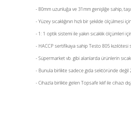
- 80mm uzunluğa ve 31mm genişliğe sahip, taşıma
- Yüzey sıcaklığının hızlı bir şekilde ölçülmesi 
- 1: 1 optik sistemi ile yakın sıcaklık ölçümleri i
- HACCP sertifikaya sahip Testo 805 kızılötesi sı
- Süpermarket vb. gibi alanlarda ürünlerin sıcaklı
- Bunula birlikte sadece gıda sektöründe değil 2
- Cihazla birlikte gelen Topsafe kılıf ile cihazı 