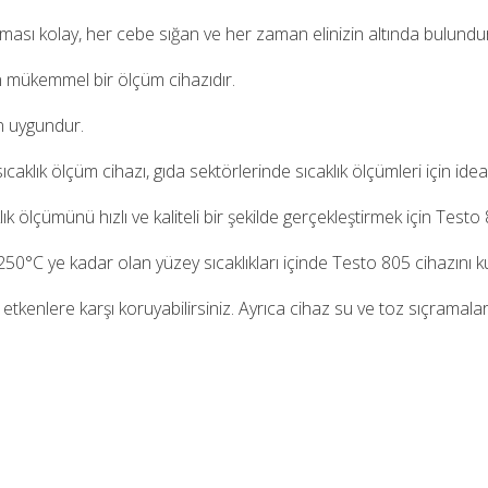
sı kolay, her cebe sığan ve her zaman elinizin altında bulundurab
için mükemmel bir ölçüm cihazıdır.
çin uygundur.
caklık ölçüm cihazı, gıda sektörlerinde sıcaklık ölçümleri için ideal
k ölçümünü hızlı ve kaliteli bir şekilde gerçekleştirmek için Testo 8
50°C ye kadar olan yüzey sıcaklıkları içinde Testo 805 cihazını kul
dış etkenlere karşı koruyabilirsiniz. Ayrıca cihaz su ve toz sıçramal