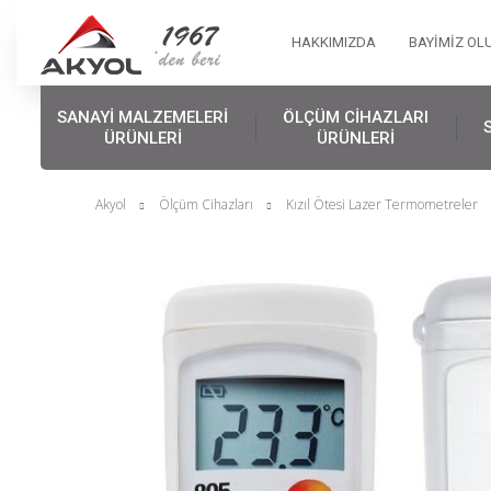
HAKKIMIZDA
BAYİMİZ OL
SANAYİ MALZEMELERİ
ÖLÇÜM CİHAZLARI
ÜRÜNLERİ
ÜRÜNLERİ
Akyol
Ölçüm Cihazları
Kızıl Ötesi Lazer Termometreler