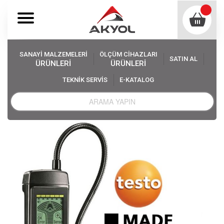
SANAYİ MALZEMELERİ
ÖLÇÜM CİHAZLARI
SATIN AL
ÜRÜNLERİ
ÜRÜNLERİ
TEKNİK SERVİS
E-KATALOG
Akyol
Ölçüm Cihazları
Gaz Kaçak Dedektörleri
Yanıcı Gazlar İçin Dedektörler
Testo 316-2 Gaz Kaçak Dedektörü