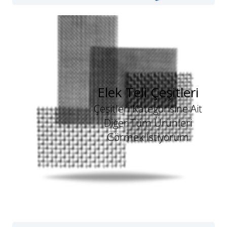
Elek Teli Çeşitleri
Çeşitleri Kategorisine Ait
Diğer Tüm Ürünleri
Görmek İstiyorum