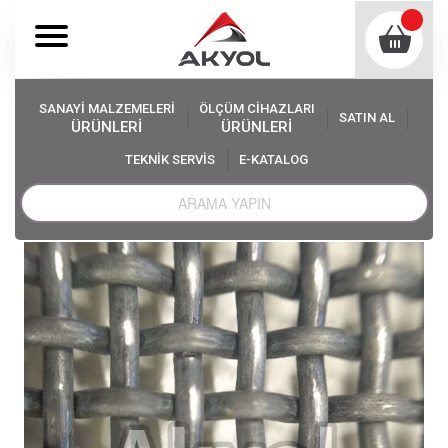
SANAYİ MALZEMELERİ
ÖLÇÜM CİHAZLARI
SATIN AL
ÜRÜNLERİ
ÜRÜNLERİ
TEKNİK SERVİS
E-KATALOG
Akyol
Sanayi Malzemeleri
Elek Teli Çeşitleri
Taş Ayırıcı Teli