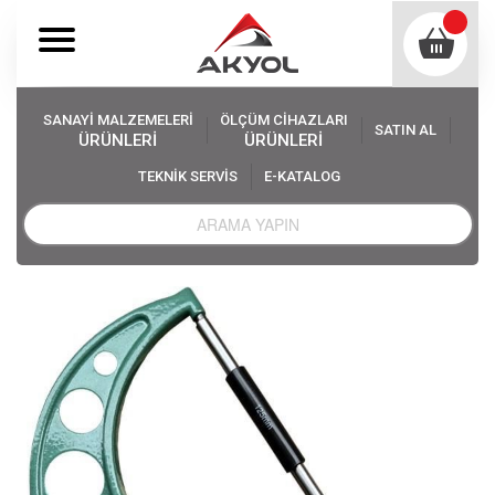
SANAYİ MALZEMELERİ
ÖLÇÜM CİHAZLARI
SATIN AL
ÜRÜNLERİ
ÜRÜNLERİ
TEKNİK SERVİS
E-KATALOG
Akyol
Ölçüm Cihazları
Kumpas Mikrometre, Diğer Ölçü Aletleri
Mikrometre Çeşitleri
İnsize 3203-150A Mekanik Mikrometre 125-150mm