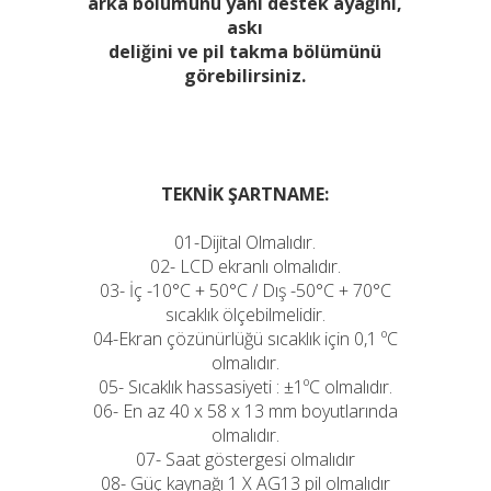
arka bölümünü yani destek ayağını,
askı
deliğini ve pil takma bölümünü
görebilirsiniz.
TEKNİK ŞARTNAME:
01-Dijital Olmalıdır.
02- LCD ekranlı olmalıdır.
03- İç -10°C + 50°C / Dış -50°C + 70°C
sıcaklık ölçebilmelidir.
04-Ekran çözünürlüğü sıcaklık için 0,1 ºC
olmalıdır.
05- Sıcaklık hassasiyeti : ±1ºC olmalıdır.
06- En az 40 x 58 x 13 mm boyutlarında
olmalıdır.
07- Saat göstergesi olmalıdır
08- Güç kaynağı 1 X AG13 pil olmalıdır