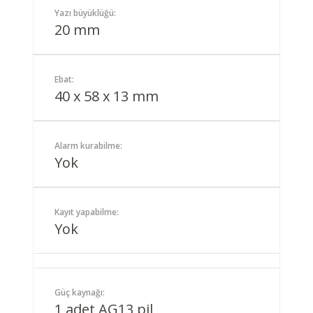
Yazı büyüklüğü:
20 mm
Ebat:
40 x 58 x 13 mm
Alarm kurabilme:
Yok
Kayıt yapabilme:
Yok
Güç kaynağı:
1 adet AG13 pil