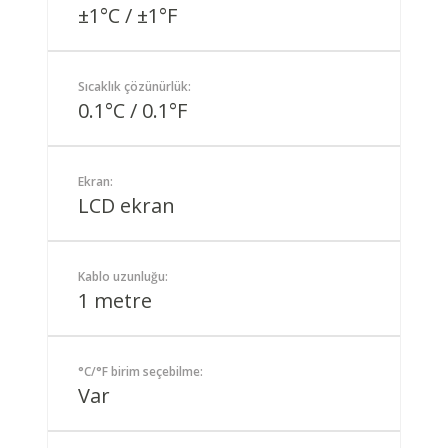
±1°C / ±1°F
Sıcaklık çözünürlük:
0.1°C / 0.1°F
Ekran:
LCD ekran
Kablo uzunluğu:
1 metre
°C/°F birim seçebilme:
Var