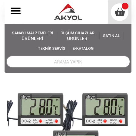
SANAYİ MALZEMELERİ
ÖLÇÜM CİHAZLARI
SATIN AL
ÜRÜNLERİ
ÜRÜNLERİ
TEKNİK SERVİS
E-KATALOG
Akyol
Ölçüm Cihazları
Termometre Çeşitleri
Mini Termometre
DC-2 Mini Kablolu İç-Dış Termometre Saat 3 lü Paket