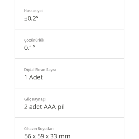
Hassasiyet
±0.2°
Çözünürlük
0.1°
Dijital Ekran Sayısı
1 Adet
Güç Kaynağı
2 adet AAA pil
Cihazın Boyutları
56 x 59 x 33 mm