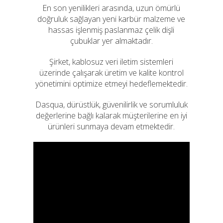
En son yenilikleri arasında, uzun ömürlü
doğruluk sağlayan yeni karbür malzeme ve
hassas işlenmiş paslanmaz çelik dişli
çubuklar yer almaktadır.
Şirket, kablosuz veri iletim sistemleri
üzerinde çalışarak üretim ve kalite kontrol
yönetimini optimize etmeyi hedeflemektedir.
Dasqua, dürüstlük, güvenilirlik ve sorumluluk
değerlerine bağlı kalarak müşterilerine en iyi
ürünleri sunmaya devam etmektedir.