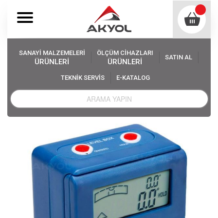
SANAYİ MALZEMELERİ
ÖLÇÜM CİHAZLARI
SATIN AL
ÜRÜNLERİ
ÜRÜNLERİ
TEKNİK SERVİS
E-KATALOG
Akyol
Ölçüm Cihazları
Eğim Ölçerler
Dasqua 8400-0000 Açılır Ekranlı Dijital Eğim Ölçer