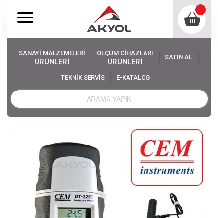
SANAYİ MALZEMELERİ
ÖLÇÜM CİHAZLARI
SATIN AL
ÜRÜNLERİ
ÜRÜNLERİ
TEKNİK SERVİS
E-KATALOG
Akyol
Ölçüm Cihazları
Nem Ölçer, Higrometre Çeşitleri
Ahşap ve Beton Nem Ölçüm Cihazları
Cem DT 125G Ahşap ve Yapı Malzemesi Nem Ölçer Seti